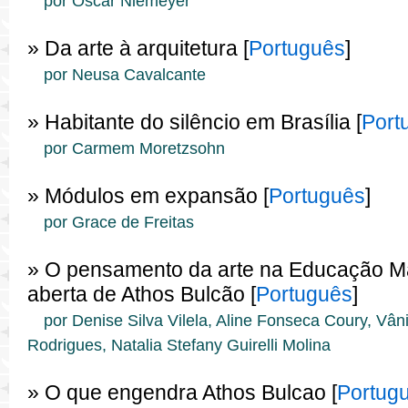
por Oscar Niemeyer
» Da arte à arquitetura [
Português
]
por Neusa Cavalcante
» Habitante do silêncio em Brasília [
Port
por Carmem Moretzsohn
» Módulos em expansão [
Português
]
por Grace de Freitas
» O pensamento da arte na Educação Ma
aberta de Athos Bulcão [
Português
]
por Denise Silva Vilela, Aline Fonseca Coury, Vâni
Rodrigues, Natalia Stefany Guirelli Molina
» O que engendra Athos Bulcao [
Portug