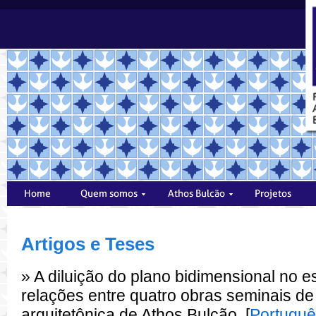
Artigos e Teses
» A diluição do plano bidimensional no e
relações entre quatro obras seminais de
arquitetônica de Athos Bulcão. [
Portugu